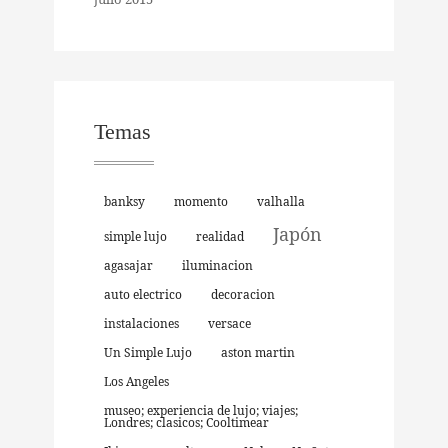
Temas
banksy
momento
valhalla
Japón
simple lujo
realidad
agasajar
iluminacion
auto electrico
decoracion
instalaciones
versace
Un Simple Lujo
aston martin
Los Angeles
museo; experiencia de lujo; viajes;
Londres; clasicos; Cooltimear