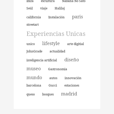
Ibiza
escultura
Nabana No Sato
Seúl
viaje
Halilaj
paris
california
Instalación
streetart
Experiencias Unicas
lifestyle
unico
arte digitial
JohnGrade
actualidad
diseño
inteligencia artificial
museo
Gastronomia
mundo
autos
innovación
barcelona
Gucci
estaciones
madrid
queso
bosques