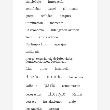
simple lujo
innovación
actualidad
Gucci
JohnGrade
queso
realidad
bosques
iluminacion
momento
Gastronomia
inteligencia artificial
Seúl
auto electrico
Un Simple Lujo
agasajar
california
museo; experiencia de lujo; viajes;
Londres; clasicos; Cooltimear
Ibiza
unico
Instalación
diseño
mundo
barcelona
paris
valhalla
aston martin
lifestyle
decoracion
Halilaj
versace
instalaciones
viaje
Los Angeles
streetart