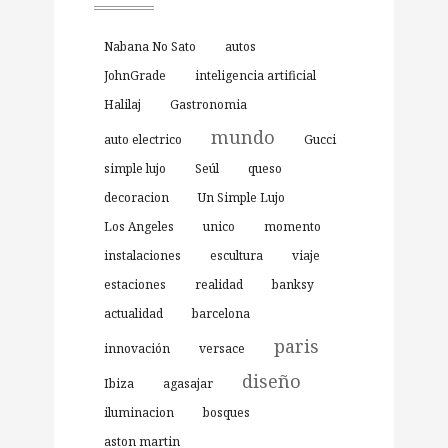
Nabana No Sato
autos
JohnGrade
inteligencia artificial
Halilaj
Gastronomia
mundo
auto electrico
Gucci
simple lujo
Seúl
queso
decoracion
Un Simple Lujo
Los Angeles
unico
momento
instalaciones
escultura
viaje
estaciones
realidad
banksy
actualidad
barcelona
paris
innovación
versace
diseño
Ibiza
agasajar
iluminacion
bosques
aston martin