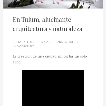
En Tulum, alucinante
arquitectura y naturaleza
STICKY
/
FEBRERO 18, 2022
/
JUANA CARROLL
/
UNCATEGORIZED
La creación de una ciudad sin cortar un solo
árbol